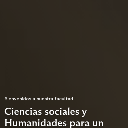
Bienvenidos a nuestra facultad
Ciencias sociales y
Conoce nuestras
Admisión 2027 desde el 11 de mayo al 11 de septiembre
Humanidades para un
Doctorado en Ciencias
actividades de vinculación
Conoce nuestros