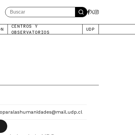
Search
CENTROS Y
ÓN
UDP
OBSERVATORIOS
roparalashumanidades@mail.udp.cl