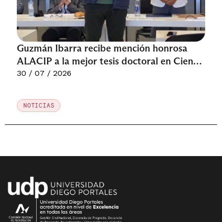
Guzmán Ibarra recibe mención honrosa
ALACIP a la mejor tesis doctoral en Ciencia
Política de América Latina
30 / 07 / 2026
NOTICIAS